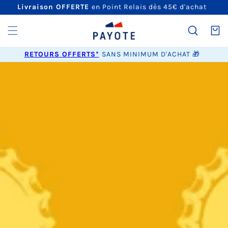
ET
Livraison OFFERTE
en Point Relais dès 45€ d'achat
PASSER
AU
CONTENU
Panier
RETOURS OFFERTS*
SANS MINIMUM D'ACHAT 🎁