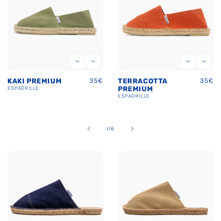
Prix
35€
Prix
35€
TERRACOTTA
BLEU MARINE
uel
habituel
habit
PREMIUM
PREMIUM
ESPADRILLE
ESPADRILLE
de
2
/
6