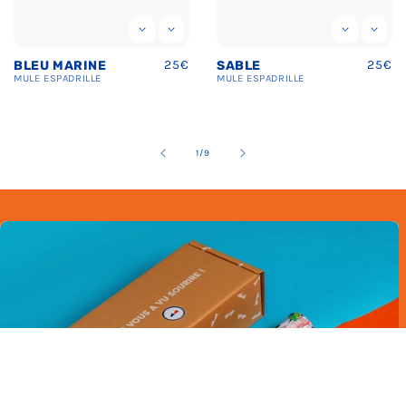
Prix
25€
Prix
25€
SABLE
BEIGE
uel
habituel
habit
MULE
ESPADRILLE
MULE
ESPADRILLE
de
2
/
9