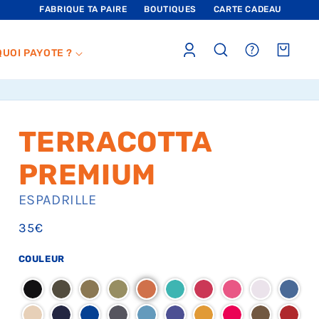
FABRIQUE TA PAIRE
BOUTIQUES
CARTE CADEAU
Connexion
sections.header.faq
Panier
QUOI PAYOTE ?
TERRACOTTA
PREMIUM
ESPADRILLE
Prix
35€
habituel
COULEUR