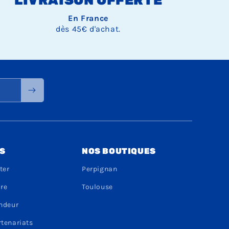
LIVRAISON OFFERTE
En France
dès 45€ d'achat.
S
NOS BOUTIQUES
ter
Perpignan
dre
Toulouse
endeur
rtenariats