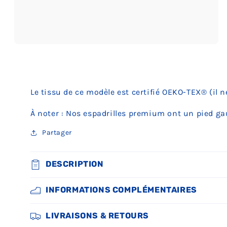
Ouvrir
le
média
3
dans
une
Le tissu de ce modèle est certifié OEKO-TEX® (il 
fenêtre
modale
À noter : Nos espadrilles premium ont un pied gau
Partager
DESCRIPTION
INFORMATIONS COMPLÉMENTAIRES
LIVRAISONS & RETOURS