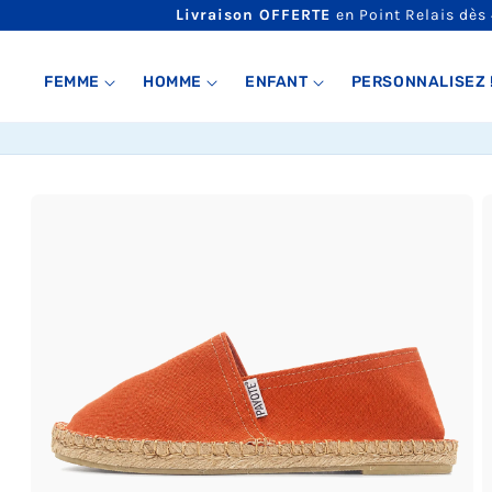
ET
Livraison OFFERTE
en Point Relais dès
PASSER
AU
CONTENU
FEMME
HOMME
ENFANT
PERSONNALISEZ 
PASSER AUX
INFORMATIONS
PRODUITS