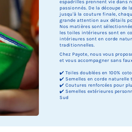
espadrilles prennent vie dans n
passionnés. De la découpe de la 
jusqu'à la couture finale, cha
grande attention aux détails pou
Nos matières sont sélectionnée
les toiles intérieures sont en c
intérieures sont en corde nature
traditionnelles.
Chez Payote, nous vous proposo
et vous accompagner sans faux 
✔️ Toiles doublées en 100% cot
✔️ Semelles en corde naturelle 
✔️ Coutures renforcées pour plu
✔️ Semelles extérieures personn
Sud