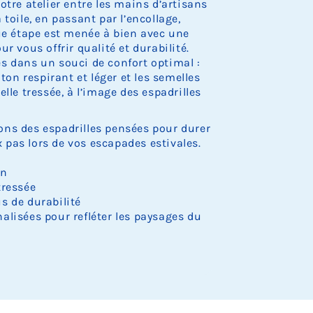
otre atelier entre les mains d’artisans
c
c
c
c
c
s
s
s
s
s
e
e
e
e
e
t
toile, en passant par l’encollage,
k
k
k
k
k
t
t
t
t
t
d
d
d
d
d
u
.
.
.
.
.
o
o
o
o
o
que étape est menée à bien avec une
e
e
e
e
e
r
c
c
c
c
c
s
s
s
s
s
e
r vous offrir qualité et durabilité.
k
k
k
k
k
t
t
t
t
t
d
s dans un souci de confort optimal :
.
.
.
.
.
o
o
o
o
o
e
oton respirant et léger et les semelles
c
c
c
c
c
s
lle tressée, à l’image des espadrilles
k
k
k
k
k
t
.
.
.
.
.
o
c
ns des espadrilles pensées pour durer
k
pas lors de vos escapades estivales.
.
on
tressée
s de durabilité
alisées pour refléter les paysages du