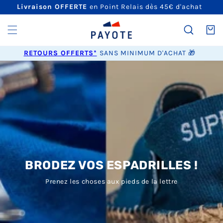
ET
Livraison OFFERTE
en Point Relais dès 45€ d'achat
PASSER
AU
CONTENU
Panier
RETOURS OFFERTS*
SANS MINIMUM D'ACHAT 🎁
BRODEZ VOS ESPADRILLES !
Prenez les choses aux pieds de la lettre