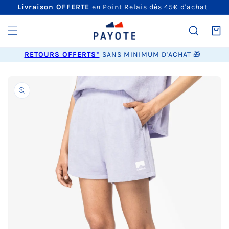
ET
Livraison OFFERTE
en Point Relais dès 45€ d'achat
PASSER
AU
CONTENU
Panier
RETOURS OFFERTS*
SANS MINIMUM D'ACHAT 🎁
PASSER AUX
INFORMATIONS
PRODUITS