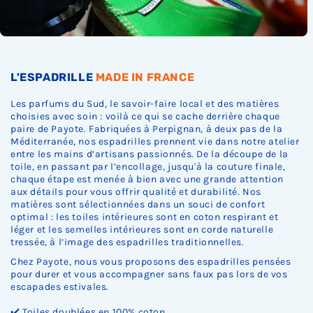
Ÿ
t
t
t
r
r
r
u
u
u
u
u
e
e
e
u
u
u
e
e
e
e
e
n
n
n
p
p
p
s
s
s
s
s
r
r
r
t
t
t
t
t
t
t
t
u
u
u
u
u
u
e
e
e
e
e
p
p
p
r
r
r
n
n
n
n
n
L'ESPADRILLE
MADE IN FRANCE
t
t
t
e
e
e
r
r
r
r
r
u
u
u
d
d
d
u
u
u
u
u
r
r
r
Les parfums du Sud, le savoir-faire local et des matières
e
e
e
p
p
p
p
p
e
e
e
choisies avec soin : voilà ce qui se cache derrière chaque
s
s
s
t
t
t
t
t
d
d
d
paire de Payote. Fabriquées à Perpignan, à deux pas de la
t
t
t
u
u
u
u
u
e
e
e
Méditerranée, nos espadrilles prennent vie dans notre atelier
o
o
o
r
r
r
r
r
s
s
s
entre les mains d’artisans passionnés. De la découpe de la
c
c
c
e
e
e
e
e
t
t
t
toile, en passant par l’encollage, jusqu'à la couture finale,
k
k
k
d
d
d
d
d
o
o
o
chaque étape est menée à bien avec une grande attention
.
.
.
e
e
e
e
e
c
c
c
aux détails pour vous offrir qualité et durabilité. Nos
s
s
s
s
s
k
k
k
matières sont sélectionnées dans un souci de confort
t
t
t
t
t
.
.
.
optimal : les toiles intérieures sont en coton respirant et
o
o
o
o
o
léger et les semelles intérieures sont en corde naturelle
c
c
c
c
c
tressée, à l’image des espadrilles traditionnelles.
k
k
k
k
k
Chez Payote, nous vous proposons des espadrilles pensées
.
.
.
.
.
pour durer et vous accompagner sans faux pas lors de vos
escapades estivales.
✔️ Toiles doublées en 100% coton