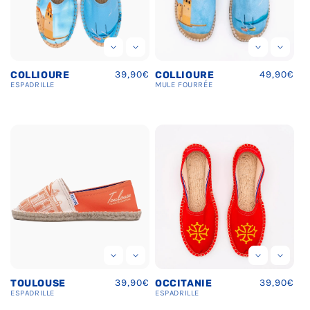
Prix
39,90€
Prix
49,90€
COLLIOURE
COLLIOURE
habituel
habituel
ESPADRILLE
MULE FOURRÉE
Prix
39,90€
Prix
39,90€
TOULOUSE
OCCITANIE
habituel
habituel
ESPADRILLE
ESPADRILLE