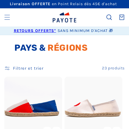
ET
Livraison OFFERTE
en Point Relais dès 45€ d'achat
PASSER
AU
CONTENU
Panier
RETOURS OFFERTS*
SANS MINIMUM D'ACHAT 🎁
PAYS &
RÉGIONS
Collection:
Filtrer et trier
23 produits