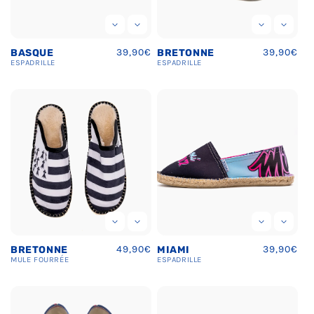
Prix
39,90€
Prix
39,90€
BASQUE
BRETONNE
habituel
habituel
ESPADRILLE
ESPADRILLE
Prix
49,90€
Prix
39,90€
BRETONNE
MIAMI
habituel
habituel
MULE FOURRÉE
ESPADRILLE