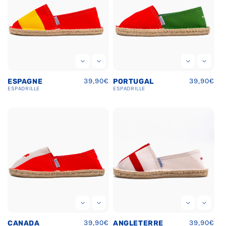
Prix
39,90€
Prix
39,90€
ESPAGNE
PORTUGAL
habituel
habituel
ESPADRILLE
ESPADRILLE
Prix
39,90€
Prix
39,90€
CANADA
ANGLETERRE