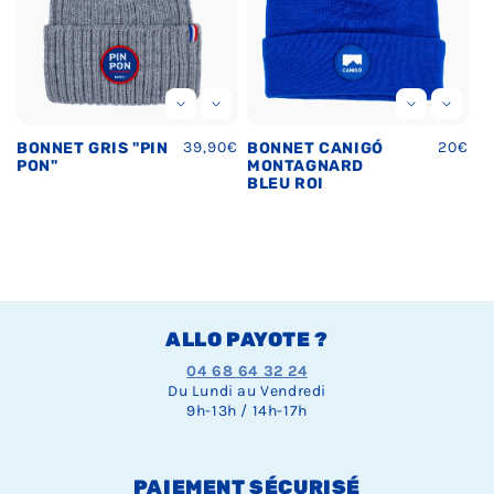
Prix
39,90€
Prix
20€
BONNET GRIS "PIN
BONNET CANIGÓ
habituel
habitu
PON"
MONTAGNARD
BLEU ROI
ALLO PAYOTE ?
04 68 64 32 24
Du Lundi au Vendredi
9h-13h / 14h-17h
PAIEMENT SÉCURISÉ