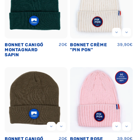
Ÿ
Prix
20€
Prix
39,90€
BONNET CANIGÓ
BONNET CRÈME
habituel
habituel
MONTAGNARD
"PIN PON"
SAPIN
Prix
20€
Prix
39,90€
BONNET CANIGÓ
BONNET ROSE