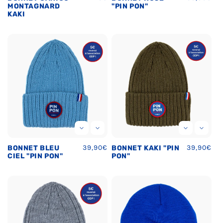
habituel
habituel
MONTAGNARD
"PIN PON"
KAKI
Prix
39,90€
Prix
39,90€
BONNET BLEU
BONNET KAKI "PIN
habituel
habituel
CIEL "PIN PON"
PON"