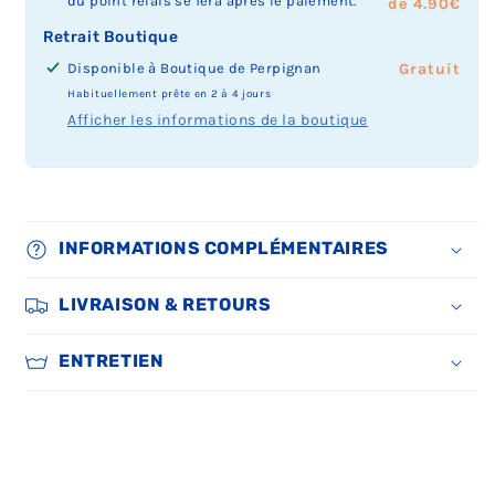
du point relais se fera après le paiement.
de 4.90€
Retrait Boutique
Disponible à
Boutique de Perpignan
Prix
Gratuit
du
Habituellement prête en 2 à 4 jours
retrait
Afficher les informations de la boutique
boutique
:
INFORMATIONS COMPLÉMENTAIRES
LIVRAISON & RETOURS
ENTRETIEN