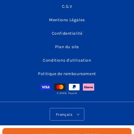
C.G.V
Mentions Légales
Confidentialité
Plan du site
Conditions d'utilisation
Politique de remboursement
Moyens
de
paiement
© 2026,
Payote
L
Français
a
n