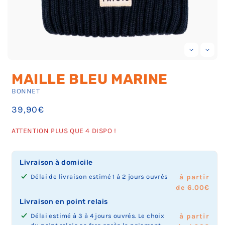
Ouvrir
Ou
le
le
MAILLE BLEU MARINE
média
mé
1
2
BONNET
dans
da
une
un
Prix
39,90€
fenêtre
fe
modale
mo
habituel
ATTENTION PLUS QUE 4 DISPO !
Livraison à domicile
Délai de livraison estimé 1 à 2 jours ouvrés
à partir
de 6.00€
Livraison en point relais
Délai estimé à 3 à 4 jours ouvrés. Le choix
à partir