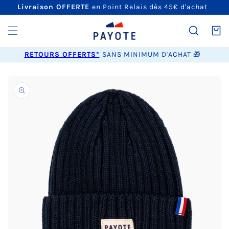
ET
Livraison OFFERTE
en Point Relais dès 45€ d'achat
PASSER
AU
CONTENU
Panier
RETOURS OFFERTS*
SANS MINIMUM D'ACHAT 🎁
PASSER AUX
INFORMATIONS
PRODUITS