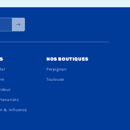
S
NOS BOUTIQUES
ter
Perpignan
dre
Toulouse
endeur
rtenariats
n & Influence