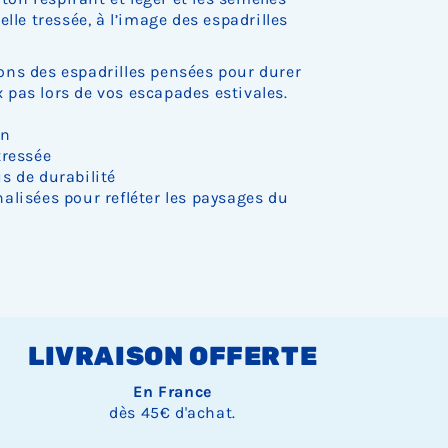
.
.
.
.
.
o
o
o
lle tressée, à l’image des espadrilles
c
c
c
k
k
k
.
.
.
ns des espadrilles pensées pour durer
pas lors de vos escapades estivales.
on
tressée
s de durabilité
alisées pour refléter les paysages du
LIVRAISON OFFERTE
En France
dès 45€ d'achat.