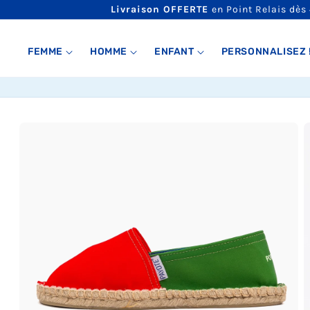
ET
Livraison OFFERTE
en Point Relais dès
PASSER
AU
CONTENU
FEMME
HOMME
ENFANT
PERSONNALISEZ 
PASSER AUX
INFORMATIONS
PRODUITS