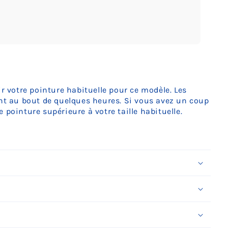
uvrir
édia
ans
ne
ir votre pointure habituelle pour ce modèle. Les
enêtre
ent au bout de quelques heures. Si vous avez un coup
odale
 pointure supérieure à votre taille habituelle.