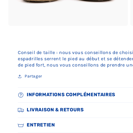
Ouvrir
O
le
le
média
m
3
4
dans
d
une
u
Conseil de taille : nous vous conseillons de chois
fenêtre
f
espadrilles serrent le pied au début et se détend
modale
m
de pied fort, nous vous conseillons de prendre une
Partager
INFORMATIONS COMPLÉMENTAIRES
LIVRAISON & RETOURS
ENTRETIEN