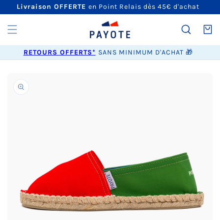
ET
Livraison OFFERTE
en Point Relais dès 45€ d'achat
PASSER
AU
CONTENU
Panier
RETOURS OFFERTS*
SANS MINIMUM D'ACHAT 🎁
PASSER AUX
INFORMATIONS
PRODUITS