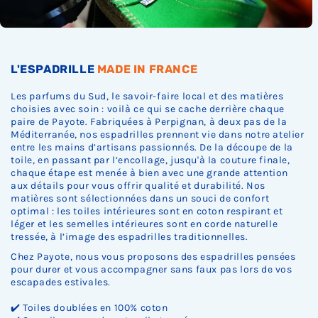
.
.
.
L'ESPADRILLE
MADE IN FRANCE
Les parfums du Sud, le savoir-faire local et des matières
choisies avec soin : voilà ce qui se cache derrière chaque
paire de Payote. Fabriquées à Perpignan, à deux pas de la
Méditerranée, nos espadrilles prennent vie dans notre atelier
entre les mains d’artisans passionnés. De la découpe de la
toile, en passant par l’encollage, jusqu'à la couture finale,
chaque étape est menée à bien avec une grande attention
aux détails pour vous offrir qualité et durabilité. Nos
matières sont sélectionnées dans un souci de confort
optimal : les toiles intérieures sont en coton respirant et
léger et les semelles intérieures sont en corde naturelle
tressée, à l’image des espadrilles traditionnelles.
Chez Payote, nous vous proposons des espadrilles pensées
pour durer et vous accompagner sans faux pas lors de vos
escapades estivales.
✔️ Toiles doublées en 100% coton