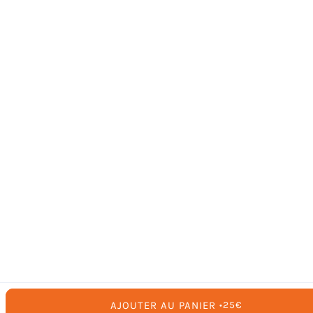
AJOUTER AU PANIER
PRIX
25€