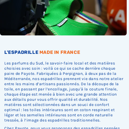
c
c
c
c
c
s
k
k
k
k
k
t
.
.
.
.
.
o
c
k
.
L'ESPADRILLE
MADE IN FRANCE
Les parfums du Sud, le savoir-faire local et des matières
choisies avec soin : voilà ce qui se cache derrière chaque
paire de Payote. Fabriquées à Perpignan, à deux pas de la
Méditerranée, nos espadrilles prennent vie dans notre atelier
entre les mains d’artisans passionnés. De la découpe de la
toile, en passant par l’encollage, jusqu'à la couture finale,
chaque étape est menée à bien avec une grande attention
aux détails pour vous offrir qualité et durabilité. Nos
matières sont sélectionnées dans un souci de confort
optimal : les toiles intérieures sont en coton respirant et
léger et les semelles intérieures sont en corde naturelle
tressée, à l’image des espadrilles traditionnelles.
Chez Payote, nous vous proposons des espadrilles pensées