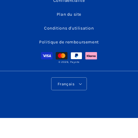
Confidentialité
Plan du site
Conditions d'utilisation
Politique de remboursement
Moyens
de
paiement
© 2026,
Payote
L
Français
a
n
g
u
e