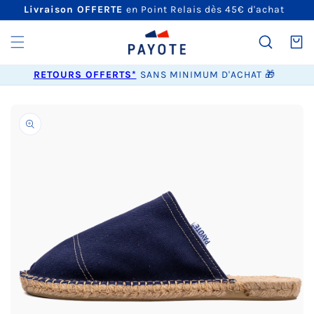
ET
Livraison OFFERTE
en Point Relais dès 45€ d'achat
PASSER
AU
CONTENU
Panier
RETOURS OFFERTS*
SANS MINIMUM D'ACHAT 🎁
PASSER AUX
INFORMATIONS
PRODUITS