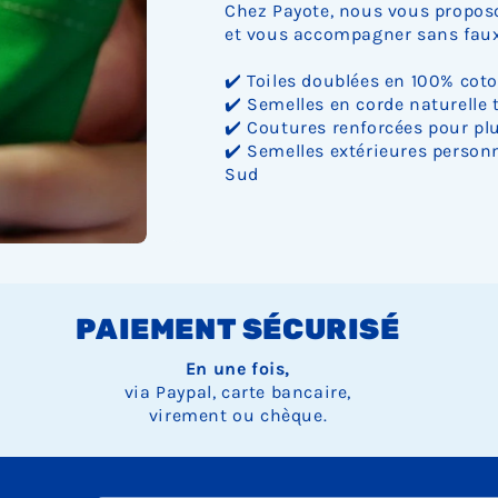
Chez Payote, nous vous proposo
et vous accompagner sans faux 
✔️ Toiles doublées en 100% cot
✔️ Semelles en corde naturelle 
✔️ Coutures renforcées pour plu
✔️ Semelles extérieures personn
Sud
PAIEMENT SÉCURISÉ
En une fois,
via Paypal, carte bancaire,
virement ou chèque.