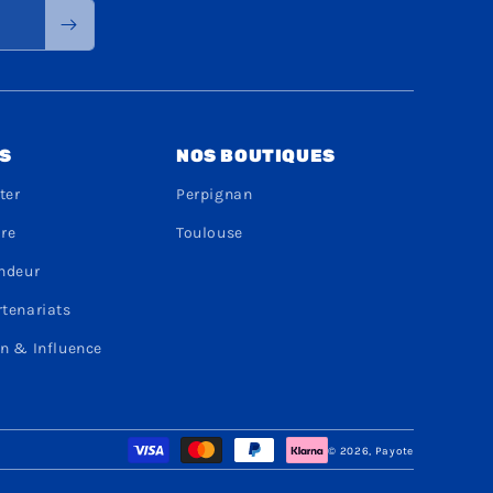
S
NOS BOUTIQUES
ter
Perpignan
dre
Toulouse
endeur
rtenariats
n & Influence
Moyens
© 2026,
Payote
de