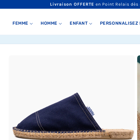
ET
Livraison OFFERTE
en Point Relais dès
PASSER
AU
CONTENU
FEMME
HOMME
ENFANT
PERSONNALISEZ 
PASSER AUX
INFORMATIONS
PRODUITS