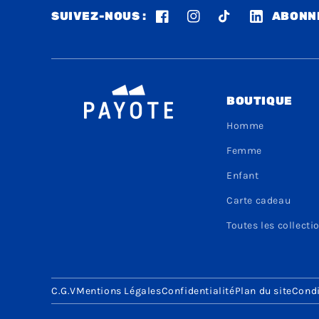
SUIVEZ-NOUS :
ABONNE
Facebook
Instagram
TikTok
LinkedIn
BOUTIQUE
Homme
Femme
Enfant
Carte cadeau
Toutes les collecti
C.G.V
Mentions Légales
Confidentialité
Plan du site
Condi