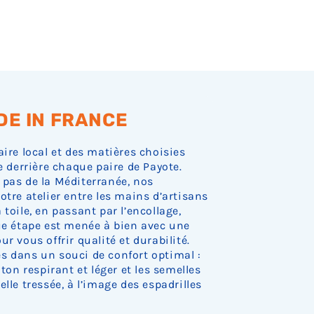
o
o
o
o
o
e
e
e
e
e
r
c
c
c
c
c
s
s
s
s
s
e
k
k
k
k
k
t
t
t
t
t
d
.
.
.
.
.
o
o
o
o
o
e
c
c
c
c
c
s
k
k
k
k
k
t
.
.
.
.
.
o
c
k
.
DE IN FRANCE
aire local et des matières choisies
e derrière chaque paire de Payote.
 pas de la Méditerranée, nos
otre atelier entre les mains d’artisans
toile, en passant par l’encollage,
que étape est menée à bien avec une
r vous offrir qualité et durabilité.
s dans un souci de confort optimal :
oton respirant et léger et les semelles
lle tressée, à l’image des espadrilles