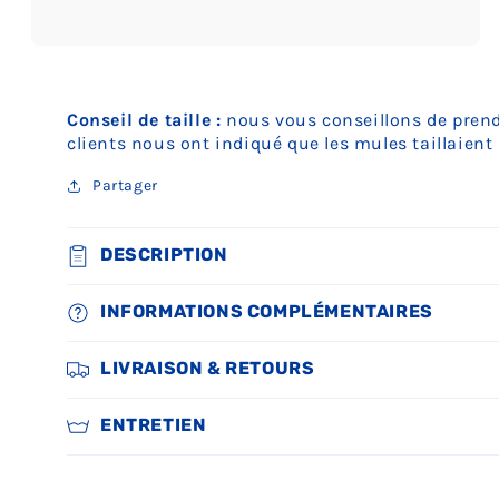
Ouvrir
le
média
5
Conseil de taille :
nous vous conseillons de prendr
dans
une
clients nous ont indiqué que les mules taillaien
fenêtre
modale
Partager
DESCRIPTION
INFORMATIONS COMPLÉMENTAIRES
LIVRAISON & RETOURS
ENTRETIEN