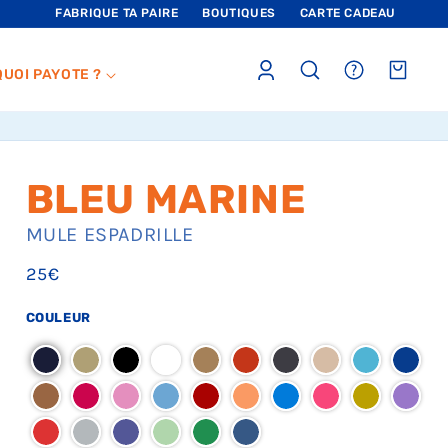
FABRIQUE TA PAIRE
BOUTIQUES
CARTE CADEAU
Connexion
sections.header.faq
Panier
QUOI PAYOTE ?
BLEU MARINE
MULE
ESPADRILLE
Prix
25€
habituel
COULEUR