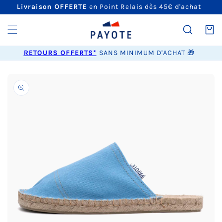
ET
Livraison OFFERTE
en Point Relais dès 45€ d'achat
PASSER
AU
CONTENU
Panier
RETOURS OFFERTS*
SANS MINIMUM D'ACHAT 🎁
PASSER AUX
INFORMATIONS
PRODUITS