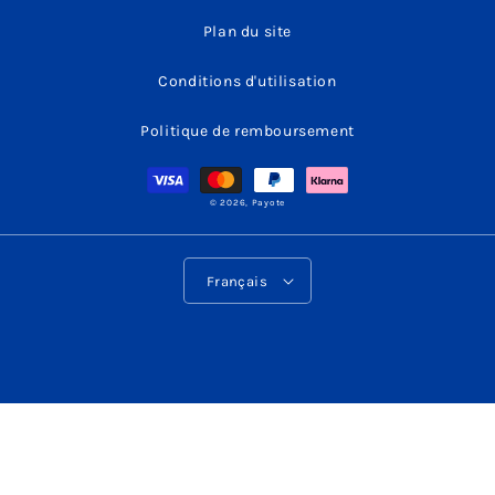
Plan du site
Conditions d'utilisation
Politique de remboursement
Moyens
de
paiement
© 2026,
Payote
L
Français
a
n
g
u
e