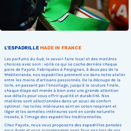
c
c
c
c
c
s
k
k
k
k
k
t
.
.
.
.
.
o
c
k
.
L'ESPADRILLE
MADE IN FRANCE
Les parfums du Sud, le savoir-faire local et des matières
choisies avec soin : voilà ce qui se cache derrière chaque
paire de Payote. Fabriquées à Perpignan, à deux pas de la
Méditerranée, nos espadrilles prennent vie dans notre atelier
entre les mains d’artisans passionnés. De la découpe de la
toile, en passant par l’encollage, jusqu'à la couture finale,
chaque étape est menée à bien avec une grande attention
aux détails pour vous offrir qualité et durabilité. Nos
matières sont sélectionnées dans un souci de confort
optimal : les toiles intérieures sont en coton respirant et
léger et les semelles intérieures sont en corde naturelle
tressée, à l’image des espadrilles traditionnelles.
Chez Payote, nous vous proposons des espadrilles pensées
pour durer et vous accompagner sans faux pas lors de vos