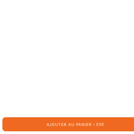
AJOUTER AU PANIER
PRIX
25€
HABITUEL