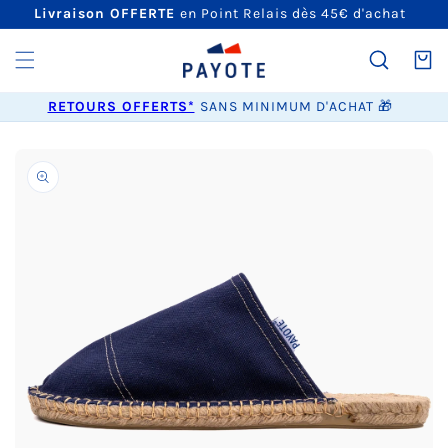
ET
Livraison OFFERTE
en Point Relais dès 45€ d'achat
PASSER
AU
CONTENU
Panier
RETOURS OFFERTS*
SANS MINIMUM D'ACHAT 🎁
PASSER AUX
INFORMATIONS
PRODUITS