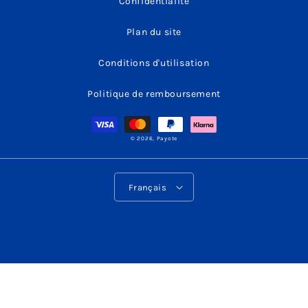
Confidentialité
Plan du site
Conditions d'utilisation
Politique de remboursement
Moyens
de
paiement
© 2026,
Payote
L
Français
a
n
g
u
e