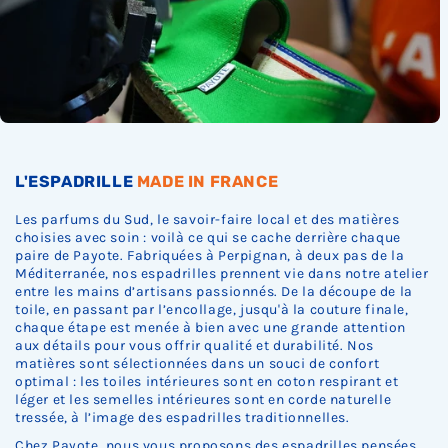
c
c
c
c
c
s
k
k
k
k
k
t
.
.
.
.
.
o
c
k
.
L'ESPADRILLE
MADE IN FRANCE
Les parfums du Sud, le savoir-faire local et des matières
choisies avec soin : voilà ce qui se cache derrière chaque
paire de Payote. Fabriquées à Perpignan, à deux pas de la
Méditerranée, nos espadrilles prennent vie dans notre atelier
entre les mains d’artisans passionnés. De la découpe de la
toile, en passant par l’encollage, jusqu'à la couture finale,
chaque étape est menée à bien avec une grande attention
aux détails pour vous offrir qualité et durabilité. Nos
matières sont sélectionnées dans un souci de confort
optimal : les toiles intérieures sont en coton respirant et
léger et les semelles intérieures sont en corde naturelle
tressée, à l’image des espadrilles traditionnelles.
Chez Payote, nous vous proposons des espadrilles pensées