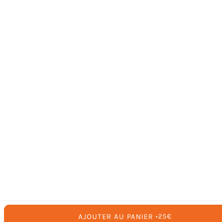
AJOUTER AU PANIER
PRIX
25€