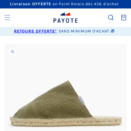
ET
Livraison OFFERTE
en Point Relais dès 45€ d'achat
PASSER
AU
CONTENU
Panier
RETOURS OFFERTS*
SANS MINIMUM D'ACHAT 🎁
PASSER AUX
INFORMATIONS
PRODUITS