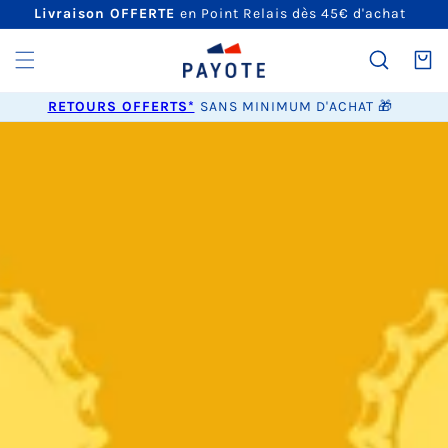
ET
Livraison OFFERTE
en Point Relais dès 45€ d'achat
PASSER
AU
CONTENU
Panier
RETOURS OFFERTS*
SANS MINIMUM D'ACHAT 🎁