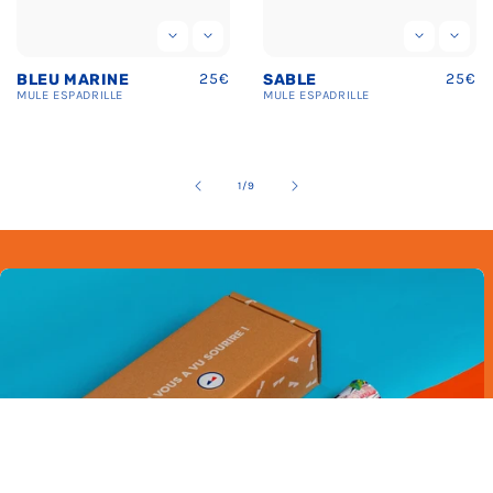
Prix
25€
Prix
25€
SABLE
BEIGE
uel
habituel
habit
MULE
ESPADRILLE
MULE
ESPADRILLE
de
2
/
9