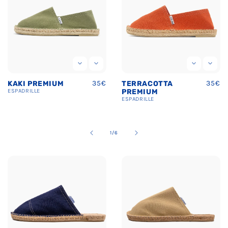
Prix
35€
Prix
35€
TERRACOTTA
BLEU MARINE
uel
habituel
habit
PREMIUM
PREMIUM
ESPADRILLE
ESPADRILLE
de
2
/
6