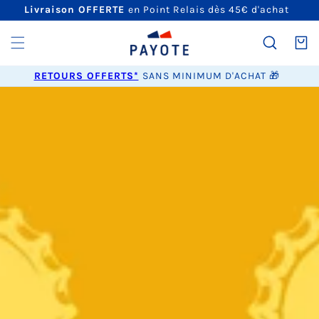
ET
Livraison OFFERTE
en Point Relais dès 45€ d'achat
PASSER
AU
CONTENU
Panier
RETOURS OFFERTS*
SANS MINIMUM D'ACHAT 🎁