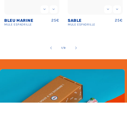
Prix
25€
Prix
25€
SABLE
BEIGE
uel
habituel
habit
MULE
ESPADRILLE
MULE
ESPADRILLE
de
2
/
9