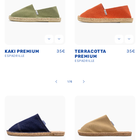
Prix
35€
Prix
35€
TERRACOTTA
BLEU MARINE
uel
habituel
habit
PREMIUM
PREMIUM
ESPADRILLE
ESPADRILLE
de
2
/
6