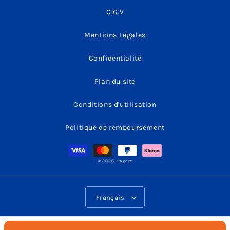
C.G.V
Mentions Légales
Confidentialité
Plan du site
Conditions d'utilisation
Politique de remboursement
Moyens
de
paiement
© 2026,
Payote
L
Français
a
n