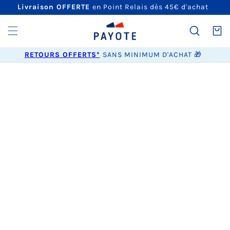
ET
Livraison OFFERTE
en Point Relais dès 45€ d'achat
PASSER
AU
CONTENU
Panier
RETOURS OFFERTS*
SANS MINIMUM D'ACHAT 🎁
PASSER AUX
INFORMATIONS
PRODUITS