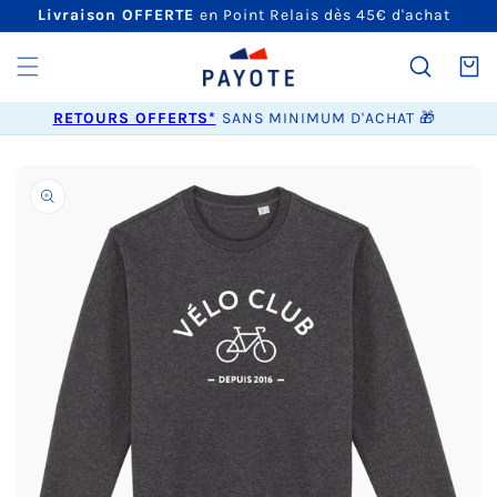
ET
Livraison OFFERTE
en Point Relais dès 45€ d'achat
PASSER
AU
CONTENU
Panier
RETOURS OFFERTS*
SANS MINIMUM D'ACHAT 🎁
PASSER AUX
INFORMATIONS
PRODUITS