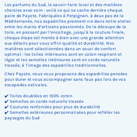
.
.
.
.
.
o
o
o
o
Les parfums du Sud, le savoir-faire local et des matières
c
c
c
c
choisies avec soin : voilà ce qui se cache derrière chaque
k
k
k
k
paire de Payote. Fabriquées à Perpignan, à deux pas de la
.
.
.
.
Méditerranée, nos espadrilles prennent vie dans notre atelier
entre les mains d’artisans passionnés. De la découpe de la
toile, en passant par l’encollage, jusqu'à la couture finale,
chaque étape est menée à bien avec une grande attention
aux détails pour vous offrir qualité et durabilité. Nos
matières sont sélectionnées dans un souci de confort
optimal : les toiles intérieures sont en coton respirant et
léger et les semelles intérieures sont en corde naturelle
tressée, à l’image des espadrilles traditionnelles.
Chez Payote, nous vous proposons des espadrilles pensées
pour durer et vous accompagner sans faux pas lors de vos
escapades estivales.
✔️ Toiles doublées en 100% coton
✔️ Semelles en corde naturelle tressée
✔️ Coutures renforcées pour plus de durabilité
✔️ Semelles extérieures personnalisées pour refléter les
paysages du Sud