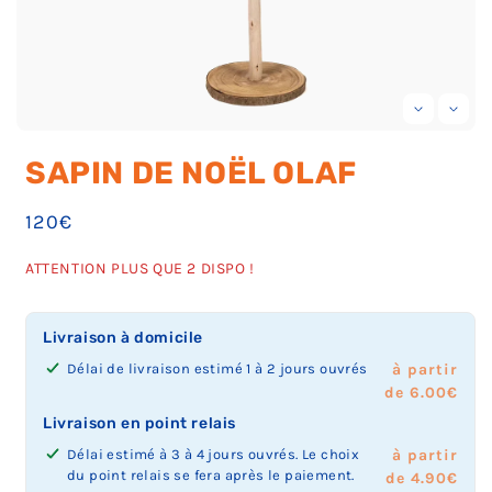
Ouvrir
Ou
le
le
SAPIN DE NOËL OLAF
média
mé
1
2
dans
da
Prix
120€
une
un
fenêtre
fe
habituel
modale
mo
ATTENTION PLUS QUE 2 DISPO !
Livraison à domicile
Délai de livraison estimé 1 à 2 jours ouvrés
à partir
de 6.00€
Livraison en point relais
Délai estimé à 3 à 4 jours ouvrés. Le choix
à partir
du point relais se fera après le paiement.
de 4.90€