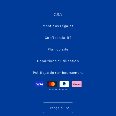
C.G.V
Mentions Légales
Confidentialité
Plan du site
Conditions d'utilisation
Politique de remboursement
Moyens
de
paiement
© 2026,
Payote
L
Français
a