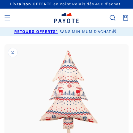
ET
Livraison OFFERTE
en Point Relais dès 45€ d'achat
PASSER
AU
CONTENU
Panier
RETOURS OFFERTS*
SANS MINIMUM D'ACHAT 🎁
PASSER AUX
INFORMATIONS
PRODUITS