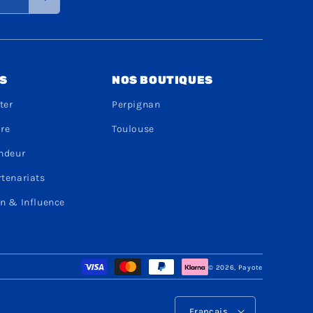
S
NOS BOUTIQUES
ter
Perpignan
dre
Toulouse
endeur
rtenariats
n & Influence
Moyens
© 2026,
Payote
de
paiement
L
Français