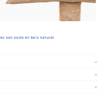
uvrir
édia
c son socle en bois naturel.
ans
ne
enêtre
odale