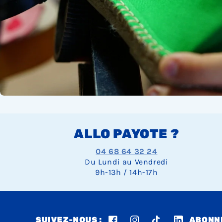
ALLO PAYOTE ?
04 68 64 32 24
Du Lundi au Vendredi
9h-13h / 14h-17h
SUIVEZ-NOUS :
ABONNE