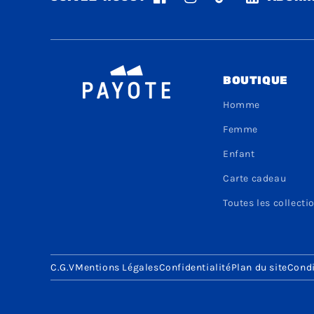
Facebook
Instagram
TikTok
LinkedIn
BOUTIQUE
Homme
Femme
Enfant
Carte cadeau
Toutes les collecti
C.G.V
Mentions Légales
Confidentialité
Plan du site
Condi