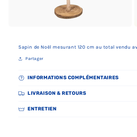
Ouvrir
O
le
le
média
m
3
4
Sapin de Noël mesurant 120 cm au total vendu ave
dans
d
une
u
fenêtre
f
Partager
modale
m
INFORMATIONS COMPLÉMENTAIRES
LIVRAISON & RETOURS
ENTRETIEN