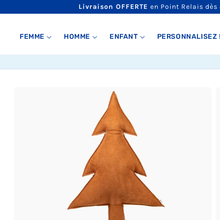
ET
Livraison OFFERTE
en Point Relais dès
PASSER
AU
CONTENU
FEMME
HOMME
ENFANT
PERSONNALISEZ 
PASSER AUX
INFORMATIONS
PRODUITS