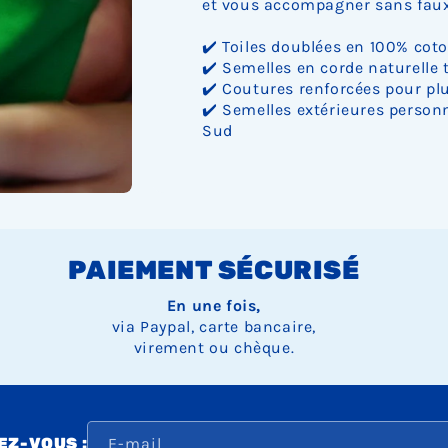
et vous accompagner sans faux 
✔️ Toiles doublées en 100% cot
✔️ Semelles en corde naturelle 
✔️ Coutures renforcées pour plu
✔️ Semelles extérieures personn
Sud
PAIEMENT SÉCURISÉ
En une fois,
via Paypal, carte bancaire,
virement ou chèque.
E-mail
Z-VOUS :