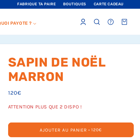
FABRIQUE TA PAIRE
BOUTIQUES
CARTE CADEAU
Connexion
sections.header.faq
Panier
QUOI PAYOTE ?
SAPIN DE NOËL
MARRON
Prix
120€
habituel
ATTENTION PLUS QUE 2 DISPO !
AJOUTER AU PANIER
PRIX
120€
HABITUEL