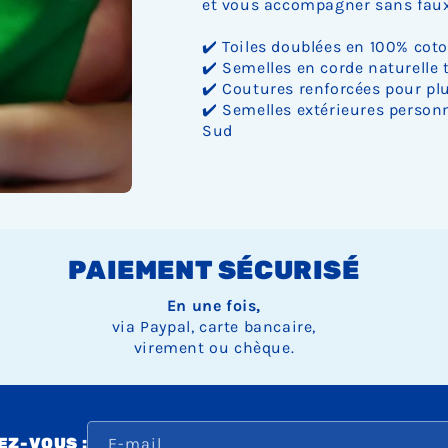
et vous accompagner sans faux 
✔️ Toiles doublées en 100% cot
✔️ Semelles en corde naturelle 
✔️ Coutures renforcées pour plu
✔️ Semelles extérieures personn
Sud
PAIEMENT SÉCURISÉ
En une fois,
via Paypal, carte bancaire,
virement ou chèque.
E-mail
Z-VOUS :