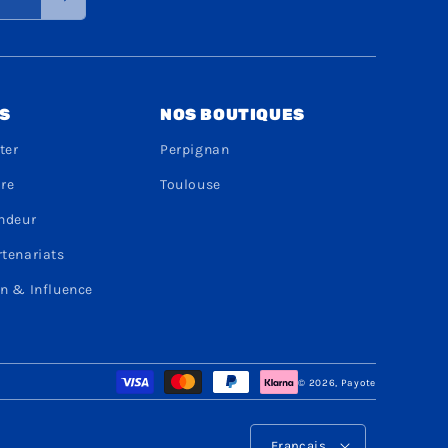
S
NOS BOUTIQUES
ter
Perpignan
dre
Toulouse
endeur
rtenariats
n & Influence
Moyens
© 2026,
Payote
de
paiement
L
Français