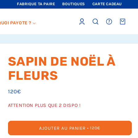
FABRIQUE TA PAIRE
BOUTIQUES
CARTE CADEAU
Connexion
sections.header.faq
Panier
QUOI PAYOTE ?
SAPIN DE NOËL À
FLEURS
Prix
120€
habituel
ATTENTION PLUS QUE 2 DISPO !
AJOUTER AU PANIER
PRIX
120€
HABITUEL