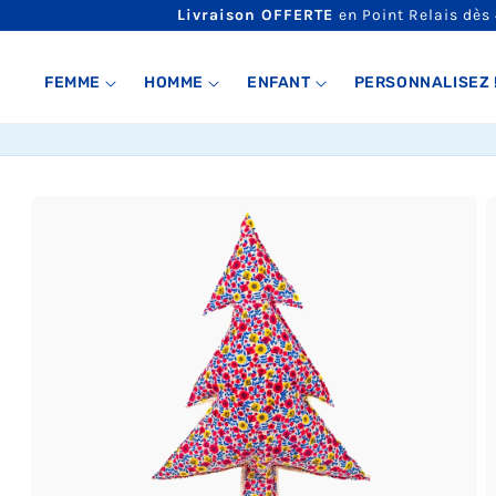
ET
Livraison OFFERTE
en Point Relais dès
PASSER
AU
CONTENU
FEMME
HOMME
ENFANT
PERSONNALISEZ 
PASSER AUX
INFORMATIONS
PRODUITS