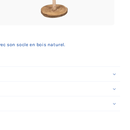
uvrir
édia
c son socle en bois naturel.
ans
ne
enêtre
odale