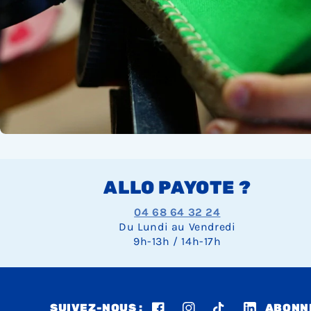
ALLO PAYOTE ?
04 68 64 32 24
Du Lundi au Vendredi
9h-13h / 14h-17h
SUIVEZ-NOUS :
ABONNE