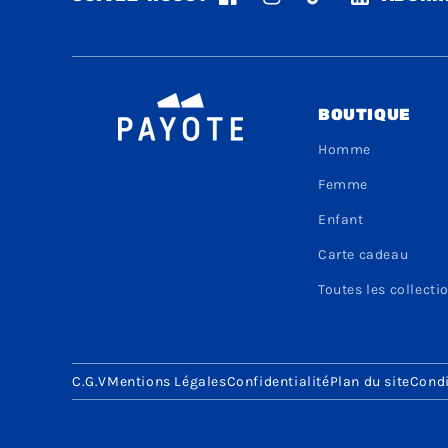
Facebook
Instagram
TikTok
LinkedIn
BOUTIQUE
Homme
Femme
Enfant
Carte cadeau
Toutes les collecti
C.G.V
Mentions Légales
Confidentialité
Plan du site
Condi