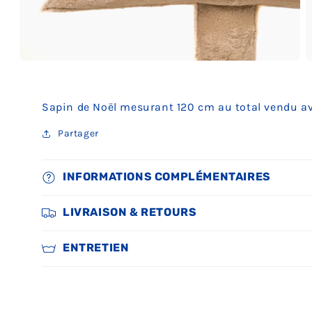
Ouvrir
O
le
le
média
m
3
4
Sapin de Noël mesurant 120 cm au total vendu ave
dans
d
une
u
fenêtre
f
Partager
modale
m
INFORMATIONS COMPLÉMENTAIRES
LIVRAISON & RETOURS
ENTRETIEN