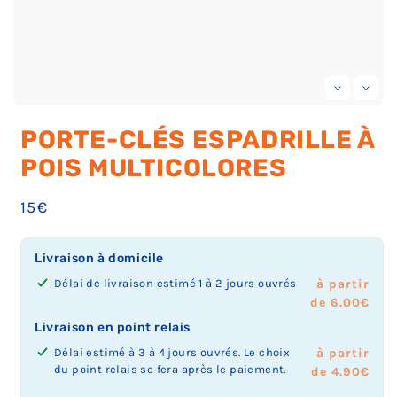
Ouvrir
Ou
le
le
PORTE-CLÉS ESPADRILLE À
média
mé
1
2
POIS MULTICOLORES
dans
da
une
un
fenêtre
fe
modale
Prix
15€
mo
habituel
Livraison à domicile
Délai de livraison estimé 1 à 2 jours ouvrés
à partir
de 6.00€
Livraison en point relais
Délai estimé à 3 à 4 jours ouvrés. Le choix
à partir
du point relais se fera après le paiement.
de 4.90€