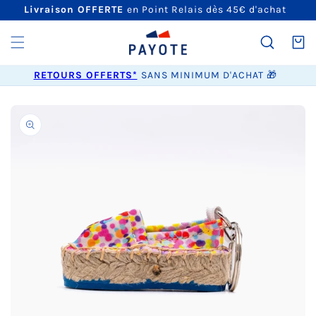
ET
Livraison OFFERTE
en Point Relais dès 45€ d'achat
PASSER
AU
CONTENU
Panier
RETOURS OFFERTS*
SANS MINIMUM D'ACHAT 🎁
PASSER AUX
INFORMATIONS
PRODUITS