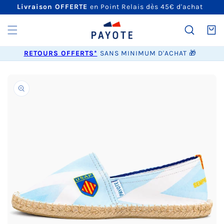
ET
Livraison OFFERTE
en Point Relais dès 45€ d'achat
PASSER
AU
CONTENU
Panier
RETOURS OFFERTS*
SANS MINIMUM D'ACHAT 🎁
PASSER AUX
INFORMATIONS
PRODUITS