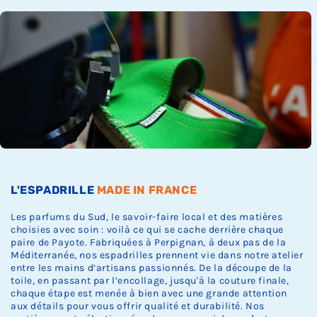
Ÿ
c
c
c
c
c
s
k
k
k
k
k
t
.
.
.
.
.
o
c
k
.
L'ESPADRILLE
MADE IN FRANCE
Les parfums du Sud, le savoir-faire local et des matières
choisies avec soin : voilà ce qui se cache derrière chaque
paire de Payote. Fabriquées à Perpignan, à deux pas de la
Méditerranée, nos espadrilles prennent vie dans notre atelier
entre les mains d’artisans passionnés. De la découpe de la
toile, en passant par l’encollage, jusqu'à la couture finale,
chaque étape est menée à bien avec une grande attention
aux détails pour vous offrir qualité et durabilité. Nos