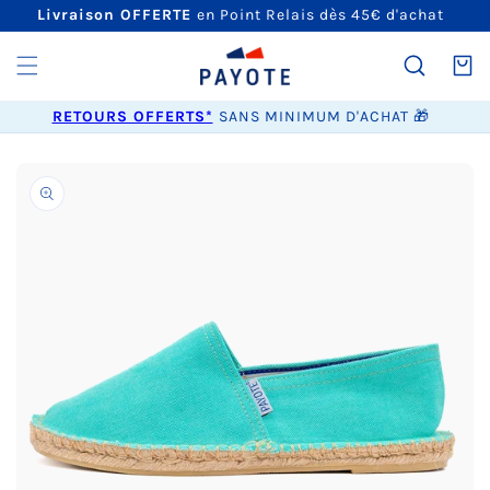
ET
Livraison OFFERTE
en Point Relais dès 45€ d'achat
PASSER
AU
CONTENU
Panier
RETOURS OFFERTS*
SANS MINIMUM D'ACHAT 🎁
PASSER AUX
INFORMATIONS
PRODUITS