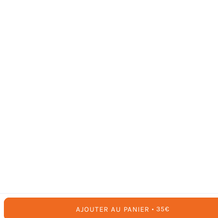
AJOUTER AU PANIER
PRIX
35€