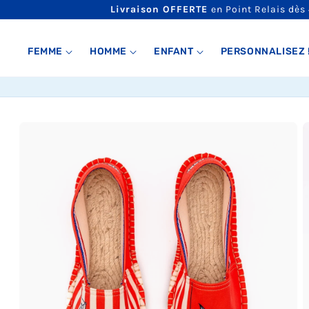
ET
Livraison OFFERTE
en Point Relais dès
PASSER
AU
CONTENU
FEMME
HOMME
ENFANT
PERSONNALISEZ 
PASSER AUX
INFORMATIONS
PRODUITS