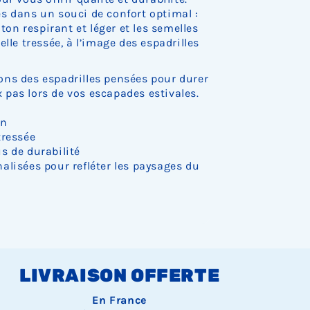
k
k
k
k
k
t
t
t
t
t
d
d
d
s dans un souci de confort optimal :
.
.
.
.
.
o
o
o
o
o
e
e
e
oton respirant et léger et les semelles
c
c
c
c
c
s
s
s
lle tressée, à l’image des espadrilles
k
k
k
k
k
t
t
t
.
.
.
.
.
o
o
o
c
c
c
ns des espadrilles pensées pour durer
k
k
k
pas lors de vos escapades estivales.
.
.
.
on
tressée
s de durabilité
alisées pour refléter les paysages du
LIVRAISON OFFERTE
En France