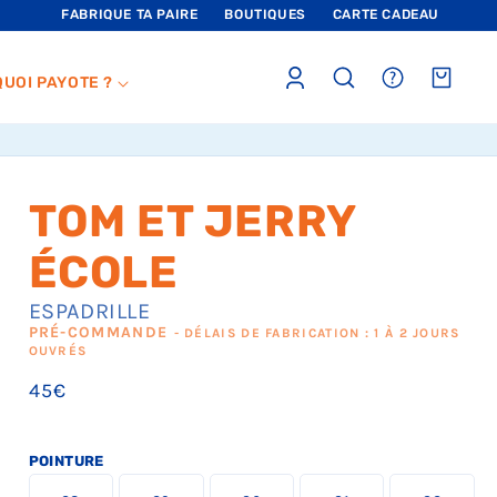
FABRIQUE TA PAIRE
BOUTIQUES
CARTE CADEAU
Connexion
sections.header.faq
Panier
QUOI PAYOTE ?
TOM ET JERRY
ÉCOLE
ESPADRILLE
PRÉ-COMMANDE
- DÉLAIS DE FABRICATION : 1 À 2 JOURS
OUVRÉS
Prix
45€
habituel
POINTURE
L
L
L
L
L