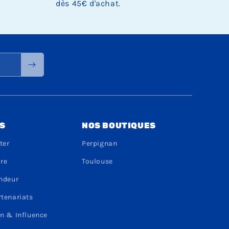
dès 45€ d'achat.
S
NOS BOUTIQUES
ter
Perpignan
dre
Toulouse
endeur
rtenariats
n & Influence