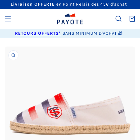
ET
Livraison OFFERTE
en Point Relais dès 45€ d'achat
PASSER
AU
CONTENU
Panier
RETOURS OFFERTS*
SANS MINIMUM D'ACHAT 🎁
PASSER AUX
INFORMATIONS
PRODUITS