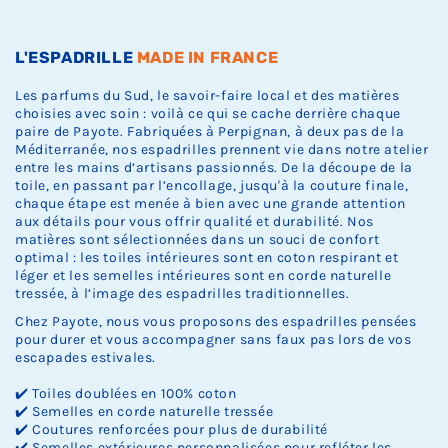
Ÿ
k
k
k
.
.
.
L'ESPADRILLE
MADE IN FRANCE
Les parfums du Sud, le savoir-faire local et des matières
choisies avec soin : voilà ce qui se cache derrière chaque
paire de Payote. Fabriquées à Perpignan, à deux pas de la
Méditerranée, nos espadrilles prennent vie dans notre atelier
entre les mains d’artisans passionnés. De la découpe de la
toile, en passant par l’encollage, jusqu'à la couture finale,
chaque étape est menée à bien avec une grande attention
aux détails pour vous offrir qualité et durabilité. Nos
matières sont sélectionnées dans un souci de confort
optimal : les toiles intérieures sont en coton respirant et
léger et les semelles intérieures sont en corde naturelle
tressée, à l’image des espadrilles traditionnelles.
Chez Payote, nous vous proposons des espadrilles pensées
pour durer et vous accompagner sans faux pas lors de vos
escapades estivales.
✔️ Toiles doublées en 100% coton
✔️ Semelles en corde naturelle tressée
✔️ Coutures renforcées pour plus de durabilité
✔️ Semelles extérieures personnalisées pour refléter les