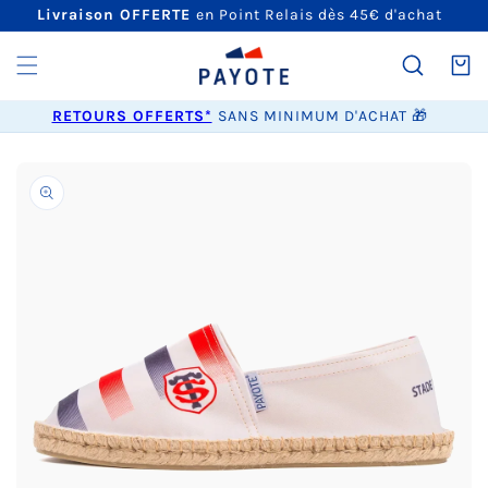
ET
Livraison OFFERTE
en Point Relais dès 45€ d'achat
PASSER
AU
CONTENU
Panier
RETOURS OFFERTS*
SANS MINIMUM D'ACHAT 🎁
PASSER AUX
INFORMATIONS
PRODUITS