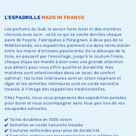
Ÿ
k
k
k
.
.
.
L'ESPADRILLE
MADE IN FRANCE
Les parfums du Sud, le savoir-faire local et des matières
choisies avec soin : voilà ce qui se cache derrière chaque
paire de Payote. Fabriquées à Perpignan, à deux pas de la
Méditerranée, nos espadrilles prennent vie dans notre atelier
entre les mains d’artisans passionnés. De la découpe de la
toile, en passant par l’encollage, jusqu'à la couture finale,
chaque étape est menée à bien avec une grande attention
aux détails pour vous offrir qualité et durabilité. Nos
matières sont sélectionnées dans un souci de confort
optimal : les toiles intérieures sont en coton respirant et
léger et les semelles intérieures sont en corde naturelle
tressée, à l’image des espadrilles traditionnelles.
Chez Payote, nous vous proposons des espadrilles pensées
pour durer et vous accompagner sans faux pas lors de vos
escapades estivales.
✔️ Toiles doublées en 100% coton
✔️ Semelles en corde naturelle tressée
✔️ Coutures renforcées pour plus de durabilité
✔️ Semelles extérieures personnalisées pour refléter les