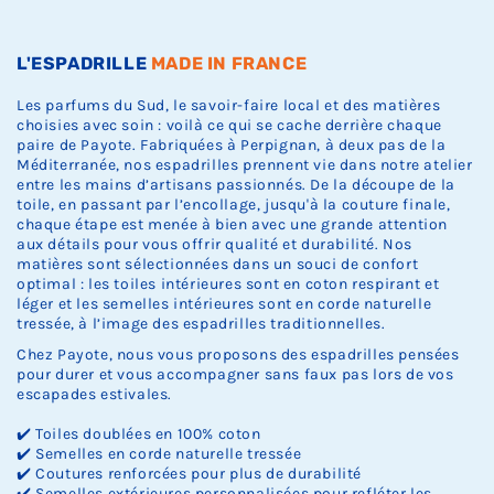
Ÿ
k
k
k
.
.
.
L'ESPADRILLE
MADE IN FRANCE
Les parfums du Sud, le savoir-faire local et des matières
choisies avec soin : voilà ce qui se cache derrière chaque
paire de Payote. Fabriquées à Perpignan, à deux pas de la
Méditerranée, nos espadrilles prennent vie dans notre atelier
entre les mains d’artisans passionnés. De la découpe de la
toile, en passant par l’encollage, jusqu'à la couture finale,
chaque étape est menée à bien avec une grande attention
aux détails pour vous offrir qualité et durabilité. Nos
matières sont sélectionnées dans un souci de confort
optimal : les toiles intérieures sont en coton respirant et
léger et les semelles intérieures sont en corde naturelle
tressée, à l’image des espadrilles traditionnelles.
Chez Payote, nous vous proposons des espadrilles pensées
pour durer et vous accompagner sans faux pas lors de vos
escapades estivales.
✔️ Toiles doublées en 100% coton
✔️ Semelles en corde naturelle tressée
✔️ Coutures renforcées pour plus de durabilité
✔️ Semelles extérieures personnalisées pour refléter les