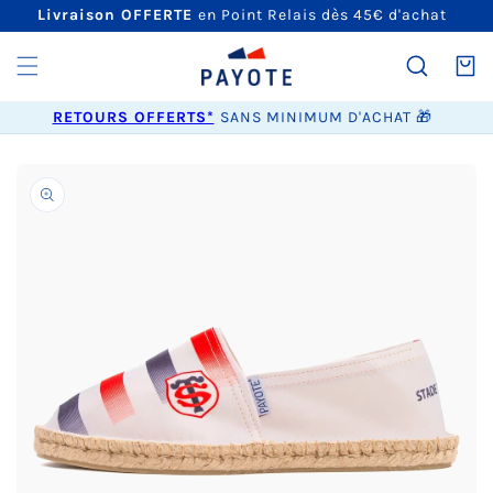
ET
Livraison OFFERTE
en Point Relais dès 45€ d'achat
PASSER
AU
CONTENU
Panier
RETOURS OFFERTS*
SANS MINIMUM D'ACHAT 🎁
PASSER AUX
INFORMATIONS
PRODUITS