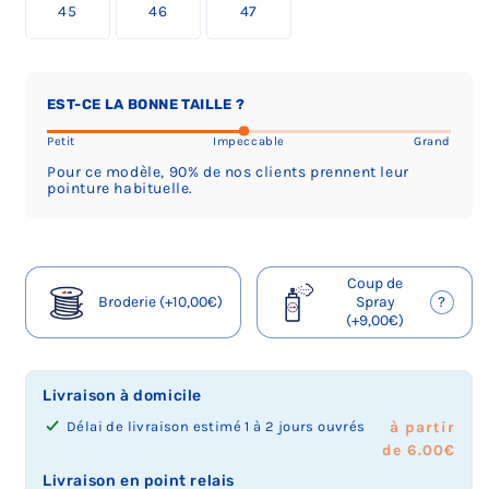
e
e
e
e
e
i
45
i
46
i
47
i
i
a
a
a
o
o
o
o
o
l
l
l
l
l
t
t
t
u
u
u
u
u
l
l
l
l
l
a
a
a
l
l
l
l
l
e
e
e
e
e
i
i
i
a
a
a
a
a
o
o
o
o
o
l
l
l
EST-CE LA BONNE TAILLE ?
c
c
c
c
c
u
u
u
u
u
l
l
l
o
o
o
o
o
l
l
l
l
l
e
e
e
Petit
Impeccable
Grand
u
u
u
u
u
a
a
a
a
a
o
o
o
l
l
l
l
l
c
c
c
c
c
u
u
u
Pour ce modèle, 90% de nos clients prennent leur
e
e
e
e
e
pointure habituelle.
o
o
o
o
o
l
l
l
u
u
u
u
u
u
u
u
u
u
a
a
a
r
r
r
r
r
l
l
l
l
l
c
c
c
s
s
s
s
s
e
e
e
e
e
o
o
o
é
é
é
é
é
u
u
u
u
u
u
u
u
Coup de
l
l
l
l
l
r
r
r
r
r
l
l
l
?
Broderie (+10,00€)
Spray
e
e
e
e
e
s
s
s
s
s
e
e
e
(+9,00€)
c
c
c
c
c
é
é
é
é
é
u
u
u
t
t
t
t
t
l
l
l
l
l
r
r
r
i
i
i
i
i
e
e
e
e
e
s
s
s
o
o
o
o
o
c
c
c
c
c
é
é
é
Livraison à domicile
n
n
n
n
n
t
t
t
t
t
l
l
l
n
n
n
n
n
i
i
i
i
i
e
e
e
Délai de livraison estimé 1 à 2 jours ouvrés
à partir
é
é
é
é
é
o
o
o
o
o
c
c
c
de 6.00€
e
e
e
e
e
n
n
n
n
n
t
t
t
Livraison en point relais
n
n
n
n
n
n
n
n
n
n
i
i
i