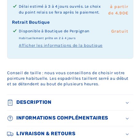
'
'
'
'
'
é
é
é
é
é
o
o
o
Délai estimé à 3 à 4 jours ouvrés. Le choix
à partir
e
e
e
e
e
e
e
e
e
e
n
n
n
du point relais se fera après le paiement.
de 4.90€
s
s
s
s
s
n
n
n
n
n
n
n
n
t
t
t
t
t
'
'
'
'
'
é
é
é
Retrait Boutique
p
p
p
p
p
e
e
e
e
e
e
e
e
Disponible à
Boutique de Perpignan
Prix
Gratuit
l
l
l
l
l
s
s
s
s
s
n
n
n
u
u
u
u
u
t
t
t
t
t
'
'
'
du
Habituellement prête en 2 à 4 jours
s
s
s
s
s
p
p
p
p
p
e
e
e
retrait
Afficher les informations de la boutique
d
d
d
d
d
l
l
l
l
l
s
s
s
boutique
i
i
i
i
i
u
u
u
u
u
t
t
t
:
s
s
s
s
s
s
s
s
s
s
p
p
p
p
p
p
p
p
d
d
d
d
d
l
l
l
o
o
o
o
o
i
i
i
i
i
u
u
u
Conseil de taille : nous vous conseillons de choisir votre
n
n
n
n
n
s
s
s
s
s
s
s
s
pointure habituelle. Les espadrilles taillent serré au début
i
i
i
i
i
p
p
p
p
p
d
d
d
et se détendent au bout de plusieurs heures.
b
b
b
b
b
o
o
o
o
o
i
i
i
l
l
l
l
l
n
n
n
n
n
s
s
s
e
e
e
e
e
i
i
i
i
i
p
p
p
DESCRIPTION
o
o
o
o
o
b
b
b
b
b
o
o
o
u
u
u
u
u
l
l
l
l
l
n
n
n
e
e
e
e
e
e
e
e
e
e
i
i
i
INFORMATIONS COMPLÉMENTAIRES
s
s
s
s
s
o
o
o
o
o
b
b
b
t
t
t
t
t
u
u
u
u
u
l
l
l
e
e
e
e
e
e
e
e
e
e
e
e
e
LIVRAISON & RETOURS
n
n
n
n
n
s
s
s
s
s
o
o
o