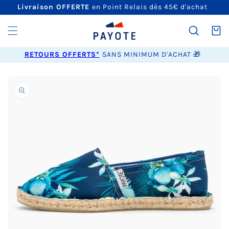
ET
Livraison OFFERTE
en Point Relais dès 45€ d'achat
PASSER
AU
CONTENU
Panier
RETOURS OFFERTS*
SANS MINIMUM D'ACHAT 🎁
PASSER AUX
INFORMATIONS
PRODUITS