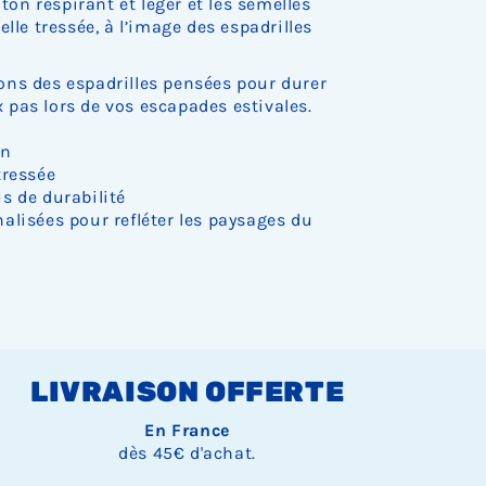
oton respirant et léger et les semelles
c
c
c
c
c
s
s
s
k
k
k
k
k
t
t
t
lle tressée, à l’image des espadrilles
.
.
.
.
.
o
o
o
c
c
c
ns des espadrilles pensées pour durer
k
k
k
.
.
.
pas lors de vos escapades estivales.
on
tressée
s de durabilité
alisées pour refléter les paysages du
LIVRAISON OFFERTE
En France
dès 45€ d'achat.