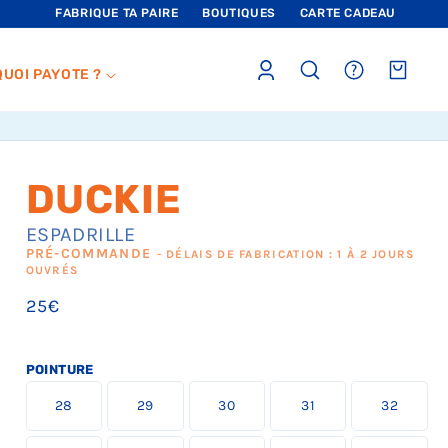
FABRIQUE TA PAIRE
BOUTIQUES
CARTE CADEAU
Connexion
sections.header.faq
Panier
QUOI PAYOTE ?
DUCKIE
ESPADRILLE
PRÉ-COMMANDE
- DÉLAIS DE FABRICATION : 1 À 2 JOURS
OUVRÉS
Prix
25€
habituel
POINTURE
L
L
L
L
L
28
29
30
31
32
a
a
a
a
a
t
t
t
t
t
a
a
a
a
a
L
L
L
L
L