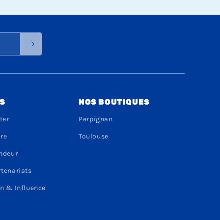
S
NOS BOUTIQUES
ter
Perpignan
dre
Toulouse
endeur
rtenariats
n & Influence