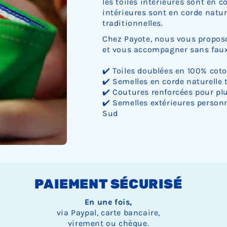
les toiles intérieures sont en c
intérieures sont en corde nature
traditionnelles.
Chez Payote, nous vous proposo
et vous accompagner sans faux 
✔️ Toiles doublées en 100% cot
✔️ Semelles en corde naturelle 
✔️ Coutures renforcées pour plu
✔️ Semelles extérieures personn
Sud
PAIEMENT SÉCURISÉ
En une fois,
via Paypal, carte bancaire,
virement ou chèque.