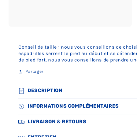
Ouvrir
le
média
3
Conseil de taille : nous vous conseillons de chois
dans
une
espadrilles serrent le pied au début et se détend
fenêtre
de pied fort, nous vous conseillons de prendre une
modale
Partager
DESCRIPTION
INFORMATIONS COMPLÉMENTAIRES
LIVRAISON & RETOURS