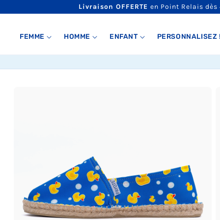
ET
Livraison OFFERTE
en Point Relais dès
PASSER
AU
CONTENU
FEMME
HOMME
ENFANT
PERSONNALISEZ 
PASSER AUX
INFORMATIONS
PRODUITS