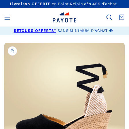
ET
Livraison OFFERTE
en Point Relais dès 45€ d'achat
PASSER
AU
CONTENU
Panier
RETOURS OFFERTS*
SANS MINIMUM D'ACHAT 🎁
PASSER AUX
INFORMATIONS
PRODUITS