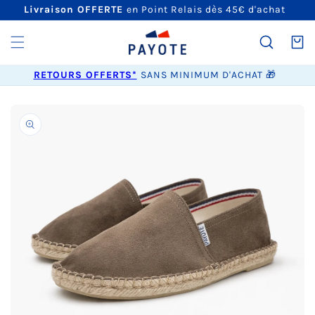
ET
Livraison OFFERTE
en Point Relais dès 45€ d'achat
PASSER
AU
CONTENU
Panier
RETOURS OFFERTS*
SANS MINIMUM D'ACHAT 🎁
PASSER AUX
INFORMATIONS
PRODUITS