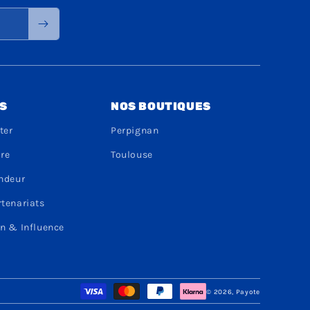
S
NOS BOUTIQUES
ter
Perpignan
dre
Toulouse
endeur
rtenariats
n & Influence
Moyens
© 2026,
Payote
de