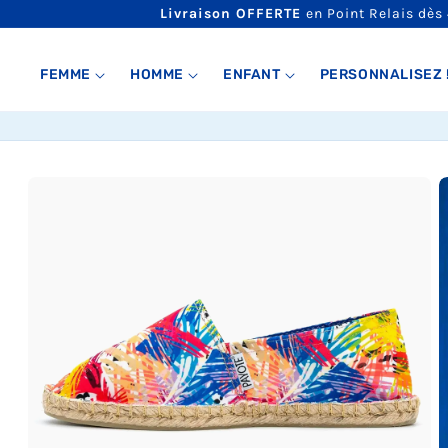
ET
Livraison OFFERTE
en Point Relais dès
PASSER
AU
CONTENU
FEMME
HOMME
ENFANT
PERSONNALISEZ 
PASSER AUX
INFORMATIONS
PRODUITS