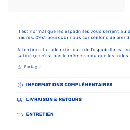
Ouvrir
le
média
5
Il est normal que les espadrilles vous serrent au 
dans
une
heures. C'est pourquoi nous conseillons de prendr
fenêtre
modale
Attention : la toile extérieure de l'espadrille est e
satiné (ce n'est pas le même rendu que les toiles 
Partager
INFORMATIONS COMPLÉMENTAIRES
LIVRAISON & RETOURS
ENTRETIEN