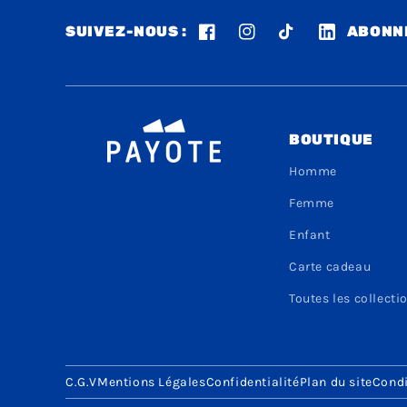
SUIVEZ-NOUS :
ABONNE
Facebook
Instagram
TikTok
LinkedIn
BOUTIQUE
Homme
Femme
Enfant
Carte cadeau
Toutes les collecti
C.G.V
Mentions Légales
Confidentialité
Plan du site
Condi