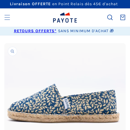
ET
Livraison OFFERTE
en Point Relais dès 45€ d'achat
PASSER
AU
CONTENU
Panier
RETOURS OFFERTS*
SANS MINIMUM D'ACHAT 🎁
PASSER AUX
INFORMATIONS
PRODUITS