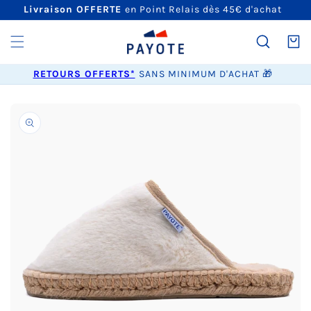
ET
Livraison OFFERTE
en Point Relais dès 45€ d'achat
PASSER
AU
CONTENU
Panier
RETOURS OFFERTS*
SANS MINIMUM D'ACHAT 🎁
PASSER AUX
INFORMATIONS
PRODUITS