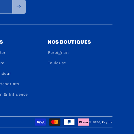
S
NOS BOUTIQUES
ter
Perpignan
dre
Toulouse
endeur
rtenariats
n & Influence
Moyens
© 2026,
Payote
de
paiement