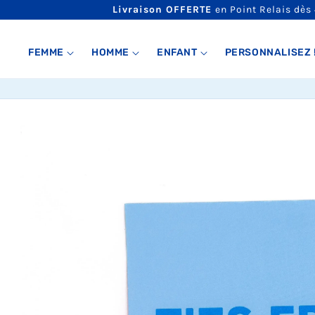
ET
Livraison OFFERTE
en Point Relais dès
PASSER
AU
CONTENU
FEMME
HOMME
ENFANT
PERSONNALISEZ 
PASSER AUX
INFORMATIONS
PRODUITS