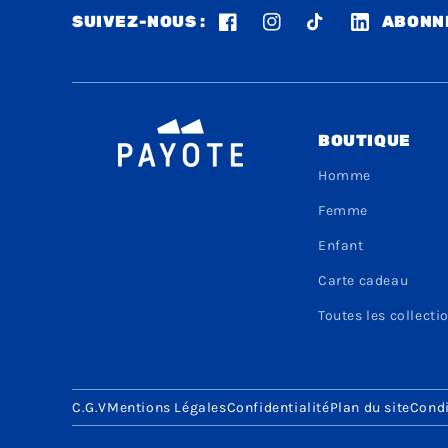
SUIVEZ-NOUS :
ABONNE
Facebook
Instagram
TikTok
LinkedIn
BOUTIQUE
Homme
Femme
Enfant
Carte cadeau
Toutes les collecti
C.G.V
Mentions Légales
Confidentialité
Plan du site
Condi