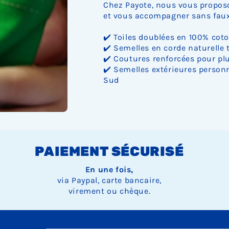
Chez Payote, nous vous proposo
et vous accompagner sans faux 
✔️ Toiles doublées en 100% cot
✔️ Semelles en corde naturelle 
✔️ Coutures renforcées pour plu
✔️ Semelles extérieures personn
Sud
PAIEMENT SÉCURISÉ
En une fois,
via Paypal, carte bancaire,
virement ou chèque.