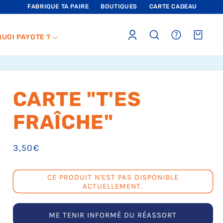
FABRIQUE TA PAIRE
BOUTIQUES
CARTE CADEAU
Connexion
sections.header.faq
Panier
QUOI PAYOTE ?
CARTE "T'ES
FRAÎCHE"
Prix
3,50€
habituel
CE PRODUIT N'EST PAS DISPONIBLE
ACTUELLEMENT.
ME TENIR INFORMÉ DU RÉASSORT