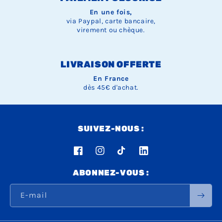
Ÿ
En une fois,
via Paypal, carte bancaire,
virement ou chèque.
LIVRAISON OFFERTE
En France
dès 45€ d'achat.
SUIVEZ-NOUS :
Facebook
Instagram
TikTok
LinkedIn
ABONNEZ-VOUS :
E-mail