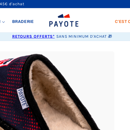
 45€ d'achat
!
BRADERIE
C'EST 
RETOURS OFFERTS*
SANS MINIMUM D'ACHAT 🎁