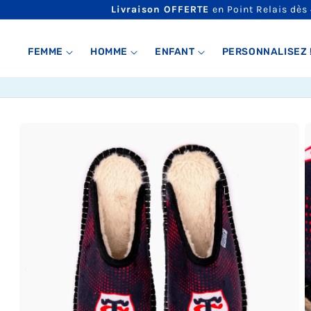
ET
Livraison OFFERTE
en Point Relais dès
PASSER
AU
CONTENU
FEMME
HOMME
ENFANT
PERSONNALISEZ 
PASSER AUX
INFORMATIONS
PRODUITS