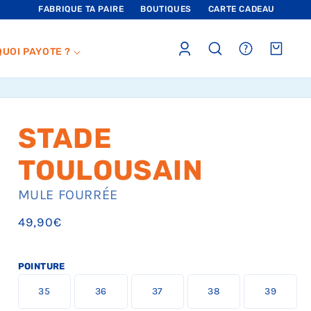
FABRIQUE TA PAIRE
BOUTIQUES
CARTE CADEAU
Connexion
sections.header.faq
Panier
QUOI PAYOTE ?
STADE
TOULOUSAIN
MULE FOURRÉE
Prix
49,90€
habituel
POINTURE
L
L
L
L
L
35
36
37
38
39
a
a
a
a
a
t
t
t
t
t