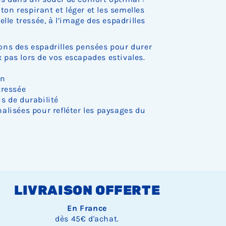
c
oton respirant et léger et les semelles
k
lle tressée, à l’image des espadrilles
.
ns des espadrilles pensées pour durer
pas lors de vos escapades estivales.
on
tressée
s de durabilité
alisées pour refléter les paysages du
LIVRAISON OFFERTE
En France
dès 45€ d'achat.