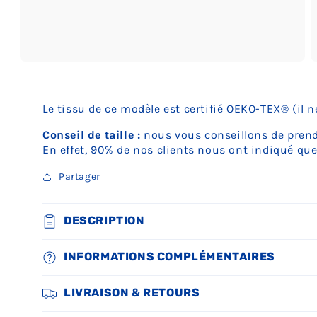
Ouvrir
O
le
le
média
m
3
4
Le tissu de ce modèle est certifié OEKO-TEX® (il 
dans
d
une
u
fenêtre
f
Conseil de taille :
nous vous conseillons de prendr
modale
m
En effet, 90% de nos clients nous ont indiqué que
Partager
DESCRIPTION
INFORMATIONS COMPLÉMENTAIRES
LIVRAISON & RETOURS