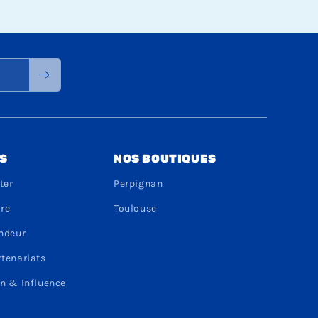
S
NOS BOUTIQUES
ter
Perpignan
dre
Toulouse
endeur
rtenariats
n & Influence