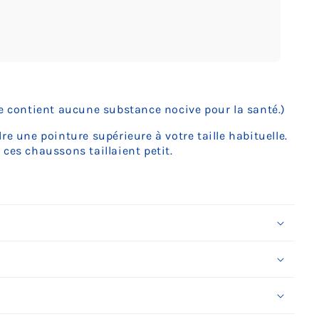
uvrir
édia
ne contient aucune substance nocive pour la santé.)
ans
ne
enêtre
e une pointure supérieure à votre taille habituelle.
odale
 ces chaussons taillaient petit.