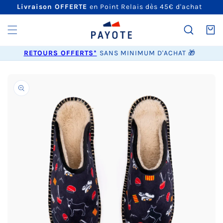
ET
Livraison OFFERTE
en Point Relais dès 45€ d'achat
PASSER
AU
CONTENU
Panier
RETOURS OFFERTS*
SANS MINIMUM D'ACHAT 🎁
PASSER AUX
INFORMATIONS
PRODUITS