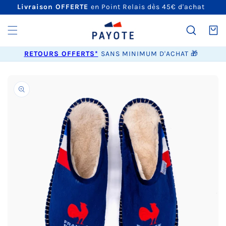
ET
Livraison OFFERTE
en Point Relais dès 45€ d'achat
PASSER
AU
CONTENU
Panier
RETOURS OFFERTS*
SANS MINIMUM D'ACHAT 🎁
PASSER AUX
INFORMATIONS
PRODUITS