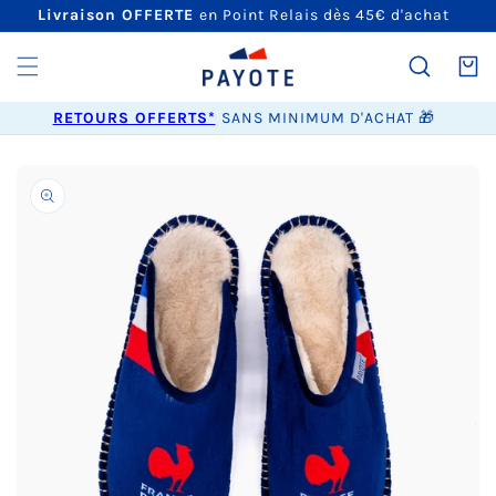
ET
Livraison OFFERTE
en Point Relais dès 45€ d'achat
PASSER
AU
CONTENU
Panier
RETOURS OFFERTS*
SANS MINIMUM D'ACHAT 🎁
PASSER AUX
INFORMATIONS
PRODUITS