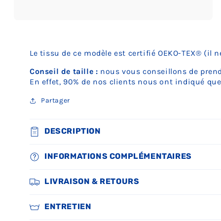
Ouvrir
le
média
5
Le tissu de ce modèle est certifié OEKO-TEX® (il 
dans
une
fenêtre
Conseil de taille :
nous vous conseillons de prendr
modale
En effet, 90% de nos clients nous ont indiqué que
Partager
DESCRIPTION
INFORMATIONS COMPLÉMENTAIRES
LIVRAISON & RETOURS
ENTRETIEN