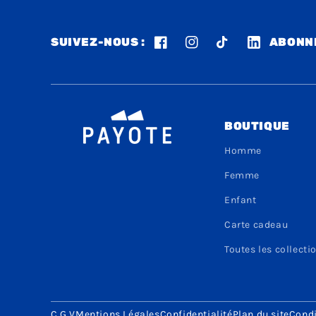
SUIVEZ-NOUS :
ABONNE
Facebook
Instagram
TikTok
LinkedIn
BOUTIQUE
Homme
Femme
Enfant
Carte cadeau
Toutes les collecti
C.G.V
Mentions Légales
Confidentialité
Plan du site
Condi