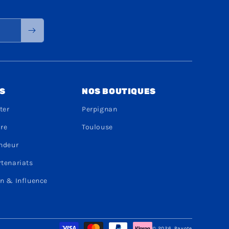
S
NOS BOUTIQUES
ter
Perpignan
dre
Toulouse
endeur
rtenariats
n & Influence
Moyens
© 2026,
Payote