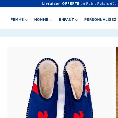
ET
Livraison OFFERTE
en Point Relais dès
PASSER
AU
CONTENU
FEMME
HOMME
ENFANT
PERSONNALISEZ 
PASSER AUX
INFORMATIONS
PRODUITS