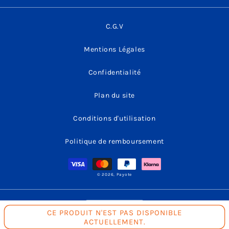
C.G.V
Mentions Légales
Confidentialité
Plan du site
Conditions d'utilisation
Politique de remboursement
Moyens
de
paiement
© 2026,
Payote
L
Français
CE PRODUIT N'EST PAS DISPONIBLE
ACTUELLEMENT.
a