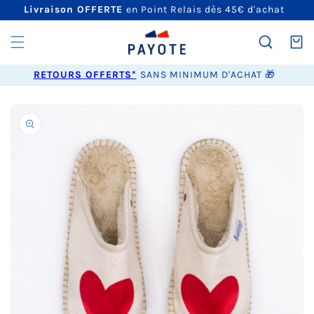
ET
Livraison OFFERTE
en Point Relais dès 45€ d'achat
PASSER
AU
CONTENU
Panier
RETOURS OFFERTS*
SANS MINIMUM D'ACHAT 🎁
PASSER AUX
INFORMATIONS
PRODUITS