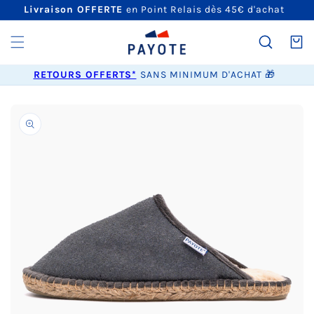
ET
Livraison OFFERTE
en Point Relais dès 45€ d'achat
PASSER
AU
CONTENU
Panier
RETOURS OFFERTS*
SANS MINIMUM D'ACHAT 🎁
PASSER AUX
INFORMATIONS
PRODUITS