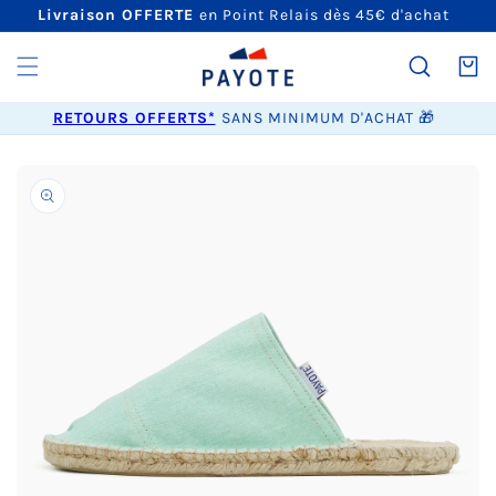
ET
Livraison OFFERTE
en Point Relais dès 45€ d'achat
PASSER
AU
CONTENU
Panier
RETOURS OFFERTS*
SANS MINIMUM D'ACHAT 🎁
PASSER AUX
INFORMATIONS
PRODUITS