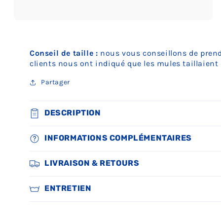
Ouvrir
le
média
5
Conseil de taille :
nous vous conseillons de prendr
dans
une
clients nous ont indiqué que les mules taillaien
fenêtre
modale
Partager
DESCRIPTION
INFORMATIONS COMPLÉMENTAIRES
LIVRAISON & RETOURS
ENTRETIEN