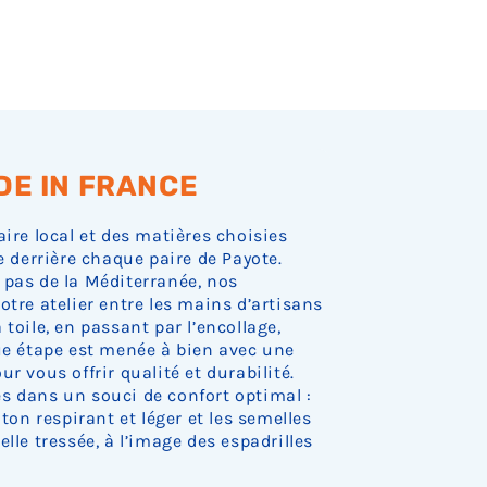
o
o
o
o
o
e
e
e
e
e
r
c
c
c
c
c
s
s
s
s
s
e
k
k
k
k
k
t
t
t
t
t
d
.
.
.
.
.
o
o
o
o
o
e
c
c
c
c
c
s
k
k
k
k
k
t
.
.
.
.
.
o
c
k
.
DE IN FRANCE
aire local et des matières choisies
e derrière chaque paire de Payote.
 pas de la Méditerranée, nos
otre atelier entre les mains d’artisans
toile, en passant par l’encollage,
que étape est menée à bien avec une
r vous offrir qualité et durabilité.
s dans un souci de confort optimal :
oton respirant et léger et les semelles
lle tressée, à l’image des espadrilles