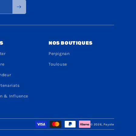
S
NOS BOUTIQUES
ter
Perpignan
dre
Toulouse
endeur
rtenariats
n & Influence
Moyens
© 2026,
Payote
de