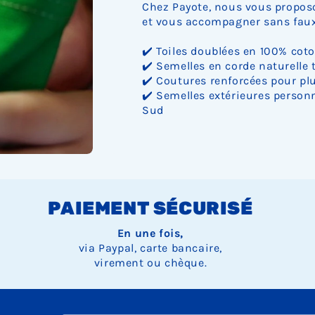
Chez Payote, nous vous proposo
et vous accompagner sans faux 
✔️ Toiles doublées en 100% cot
✔️ Semelles en corde naturelle 
✔️ Coutures renforcées pour plu
✔️ Semelles extérieures personn
Sud
PAIEMENT SÉCURISÉ
En une fois,
via Paypal, carte bancaire,
virement ou chèque.