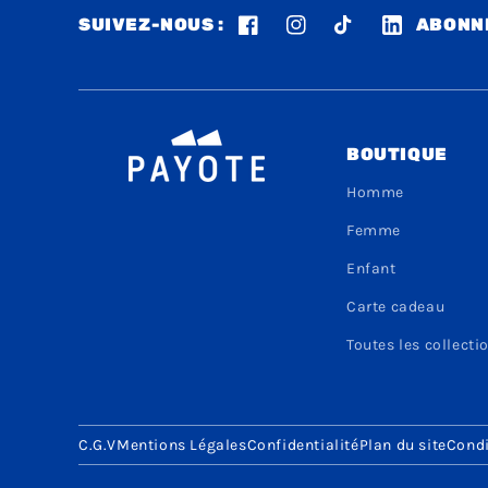
SUIVEZ-NOUS :
ABONNE
Facebook
Instagram
TikTok
LinkedIn
BOUTIQUE
Homme
Femme
Enfant
Carte cadeau
Toutes les collecti
C.G.V
Mentions Légales
Confidentialité
Plan du site
Condi