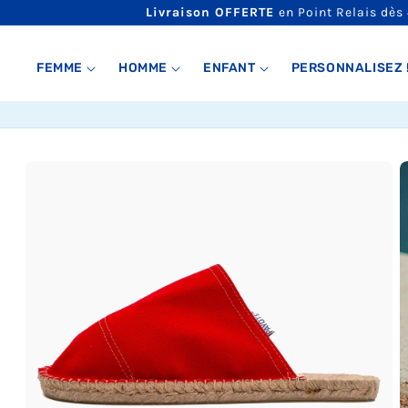
ET
Livraison OFFERTE
en Point Relais dès
PASSER
AU
CONTENU
FEMME
HOMME
ENFANT
PERSONNALISEZ 
PASSER AUX
INFORMATIONS
PRODUITS