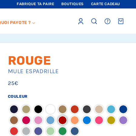
FABRIQUE TA PAIRE
BOUTIQUES
CARTE CADEAU
Connexion
sections.header.faq
Panier
QUOI PAYOTE ?
ROUGE
MULE
ESPADRILLE
Prix
25€
habituel
COULEUR