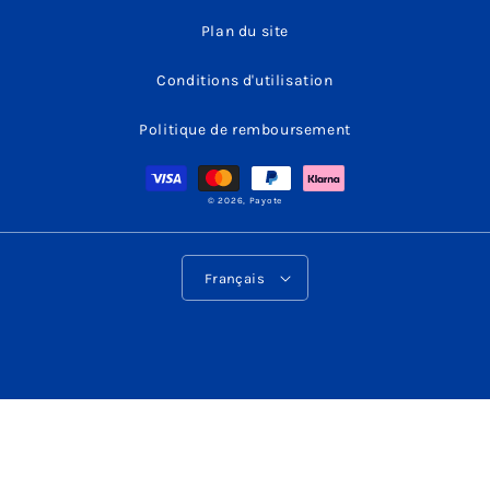
Plan du site
Conditions d'utilisation
Politique de remboursement
Moyens
de
paiement
© 2026,
Payote
L
Français
a
n
g
u
e