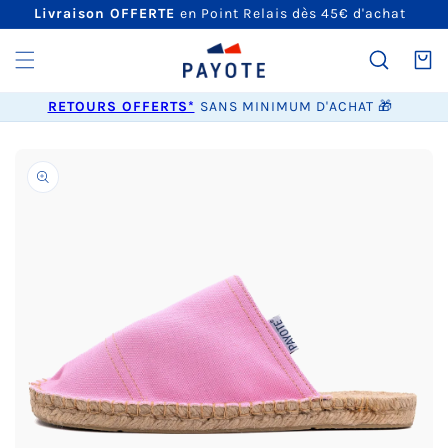
ET
Livraison OFFERTE
en Point Relais dès 45€ d'achat
PASSER
AU
CONTENU
Panier
RETOURS OFFERTS*
SANS MINIMUM D'ACHAT 🎁
PASSER AUX
INFORMATIONS
PRODUITS