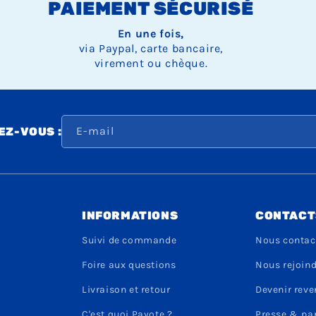
PAIEMENT SÉCURISÉ
En une fois,
via Paypal, carte bancaire,
virement ou chèque.
E-mail
Z-VOUS :
INFORMATIONS
CONTACT
Suivi de commande
Nous contac
Foire aux questions
Nous rejoin
Livraison et retour
Devenir rev
C'est quoi Payote ?
Presse & pa