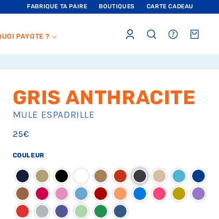
FABRIQUE TA PAIRE
BOUTIQUES
CARTE CADEAU
Connexion
sections.header.faq
Panier
QUOI PAYOTE ?
GRIS ANTHRACITE
MULE
ESPADRILLE
Prix
25€
habituel
COULEUR