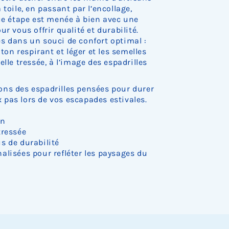
o
o
o
o
o
e
e
e
e
e
r
toile, en passant par l’encollage,
c
c
c
c
c
s
s
s
s
s
e
k
k
k
k
k
que étape est menée à bien avec une
t
t
t
t
t
d
.
.
.
.
.
o
o
o
o
o
e
r vous offrir qualité et durabilité.
c
c
c
c
c
s
s dans un souci de confort optimal :
k
k
k
k
k
t
oton respirant et léger et les semelles
.
.
.
.
.
o
lle tressée, à l’image des espadrilles
c
k
.
ns des espadrilles pensées pour durer
pas lors de vos escapades estivales.
on
tressée
s de durabilité
alisées pour refléter les paysages du