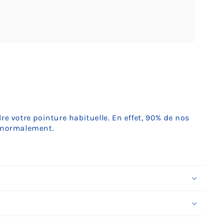
uvrir
édia
ans
ne
enêtre
odale
e votre pointure habituelle. En effet, 90% de nos
t normalement.