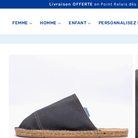
ET
Livraison OFFERTE
en Point Relais dès
PASSER
AU
CONTENU
FEMME
HOMME
ENFANT
PERSONNALISEZ 
PASSER AUX
INFORMATIONS
PRODUITS