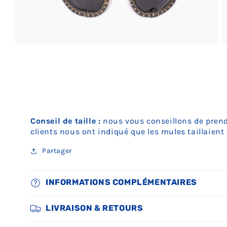
Ouvrir
O
le
le
média
m
3
4
dans
d
une
u
fenêtre
f
modale
m
Conseil de taille :
nous vous conseillons de prendr
clients nous ont indiqué que les mules taillaien
Partager
INFORMATIONS COMPLÉMENTAIRES
LIVRAISON & RETOURS