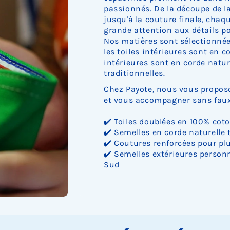
passionnés. De la découpe de la 
jusqu'à la couture finale, cha
grande attention aux détails pou
Nos matières sont sélectionnée
les toiles intérieures sont en c
intérieures sont en corde nature
traditionnelles.
Chez Payote, nous vous proposo
et vous accompagner sans faux 
✔️ Toiles doublées en 100% cot
✔️ Semelles en corde naturelle 
✔️ Coutures renforcées pour plu
✔️ Semelles extérieures personn
Sud