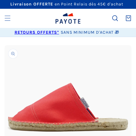
ET
Livraison OFFERTE
en Point Relais dès 45€ d'achat
PASSER
AU
CONTENU
Panier
RETOURS OFFERTS*
SANS MINIMUM D'ACHAT 🎁
PASSER AUX
INFORMATIONS
PRODUITS